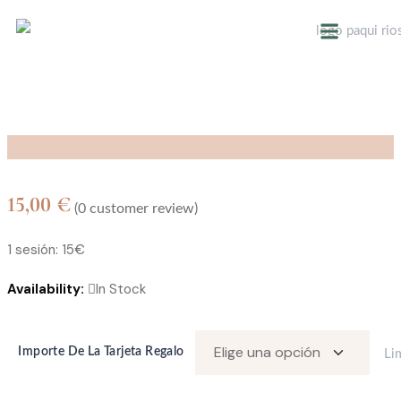
SOBRE NOSOTROS
15,00
€
(
0
customer review)
1 sesión: 15€
Availability:
In Stock
Importe De La Tarjeta Regalo
Li