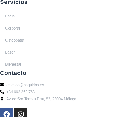
Servicios
Facial
Corporal
Osteopatía
Láser
Bienestar
Contacto
estetica@paquirios.es
+34 662 262 763
Av de Sor Teresa Prat, 83, 29004 Málaga