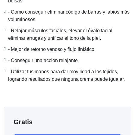
bolsas.
absorción de tus productos de skincare. Esta práctica
- ⁠Como conseguir eliminar código de barras y labios más
estimula la circulación sanguínea, drena el exceso de
voluminosos.
líquidos y fomenta una piel más firme y luminosa. Integra
- Relajar músculos faciales, elevar el óvalo facial,
el automasaje en tu rutina diaria y descubre una nueva
eliminar arrugas y unificar el tono de la piel.
dimensión de bienestar y belleza para tu piel.
- ⁠Mejor de retorno venoso y flujo linfático.
### En el curso de AUTOKINESIOLIFTING aprenderás:
- ⁠Conseguir una acción relajante
– Identificar los factores que contribuyen al
- Utilizar tus manos para dar movilidad a los tejidos,
envejecimiento facial.
logrando resultados que ninguna crema puede igualar.
– Comprender cómo la postura, la respiración y la
tensión mandibular afectan la apariencia de nuestro
rostro.
– Protocolos de autokinesiomasaje para liberar la
mandíbula.
Gratis
– Lograr un efecto lifting instantáneo y reducir ojeras y