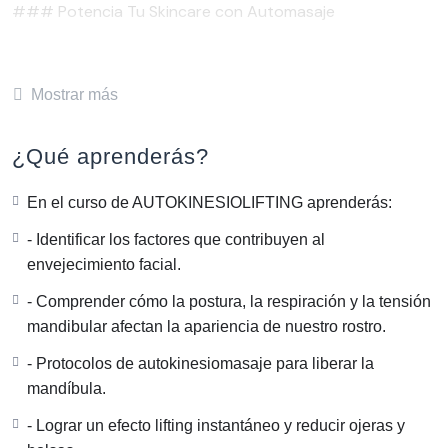
### Potencia Tu Skincare con Automasaje
Descubre *Autokinesiolifting*, una técnica revolucionaria
que adapta métodos efectivos de cabina al automasaje,
Mostrar más
transformando tu rutina de skincare en una experiencia
rejuvenecedora.
¿Qué aprenderás?
### Beneficios del Automasaje
En el curso de AUTOKINESIOLIFTING aprenderás:
El automasaje utiliza movimientos suaves y precisos para:
- Identificar los factores que contribuyen al
– Aliviar la tensión muscular.
envejecimiento facial.
– Mejorar la circulación.
- Comprender cómo la postura, la respiración y la tensión
– Mejorar retorno venoso y flujo linfático.
mandibular afectan la apariencia de nuestro rostro.
– ⁠Estimilacion de la circulación y microcirculacion
- Protocolos de autokinesiomasaje para liberar la
– ⁠Armonia en el rostro
mandíbula.
Al masajear tu rostro y cuello, no solo reduces hinchazón
- Lograr un efecto lifting instantáneo y reducir ojeras y
y tensión en las fascias, sino que también mejoras la